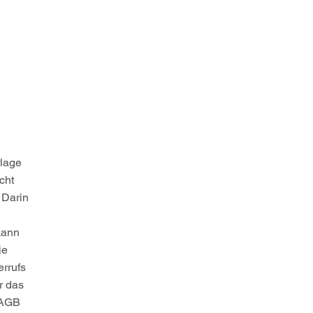
Anmelden
rlage
icht
 Darin
kann
ie
rrufs
r das
 AGB