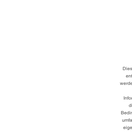
Dies
ent
werde
Inf
d
Bedi
umfa
eig